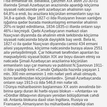
i isə ermənilər idi. Beləliklə, çarizmin XIX əsrin 20-30-cu
illərində Şimali Azərbaycan ərazisində apardığı köçürmə
siyasəti nəticəsində yerli azərbaycan əhalisinin sayı
64,8%-ə endi, bu ərazilərə köçürülən ermənilərin sayı isə
34,8-ə qalxdı. Əgər 1827-ci ildə Rusiyanın İrəvan xanlığını
işğalına qədər burada məskunlaşmış ermənilər əhalinin
20%-ni təşkil edirdilərsə, 1834-1835-ci illərdə onların sayı
46%-i keçmişdi. Qərbi Azərbaycanın mərkəzi olan
Naxçıvan diyarında da əhalinin etnik tərkibində köçürmə
siyasəti nəticəsində böyük dəyişiklik baş verdi. Belə ki,
1827-ci ilə qədər Naxçıvan diyarında cəmisi 434 erməni
ailəsi yaşayırdısa, köçürmə nəticəsində buraya əlavə 2551
ailə yerləşdirilmişdi. Çar hökuməti tərəfindən aparılan bu
məqsədyönlü siyasət bütün XIX əsr boyu davam etmiş və
nəticədə Şimali Azərbaycan ərazilərinə köçürülən
ermənilərin sayı çar məmuru və publisist N.Şavrovun 1911-
ci ildə yazdığı kimi «Cənubi Qafqazda hazırda yaşayan 1
mln. 300 min erməninin 1 mln nəfəri yerli əhali olmayıb,
bizim tərəfimizdən köçürülənlərdir». Şimali Azərbaycanda
onların sayı 1913-cü ildə 546,8 min nəfər idi.
I Dünya müharibəsinin başlanması XX əsrin əvvəlində bir-
birinə qarşı duran iki hərbi-siyasi blokun – «Antanta» və
«Dördlər ittifaqı»nın dünyanı yenidən bölüşdürmək cəhdi
idi. Antanta blokuna daxil olan İngiltərə, Rusiya və
Fransanın, Almaniyanın bu müharibədə müttəfiqi olan