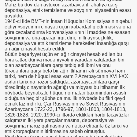
Məhz bu dövrdən avtoxon azərbaycanlı əhaliyə qarşı
deportasiya, etnik təmizləmə və soyqırımı siyasətinin əsası
qoyuldu.
1948-ci ildə BMT-nin İnsan Hüquqlar Komissiyasının qəbul
etdiyi «soyqırımı cinayəti üçün xəbərdarlıq edilməsi və ona
görə cəzalandırma konvensiyası»nın II maddəsinə əsasən
soyqırımı və ona aparan irqi, dini, milli ayrıseçkilik,
deportasiya və etnik təmizləmə hərəkətləri insanlığa qarşı
ən ağır cinayət hesab edildi.
Bütün bəşəriyyət üçün ən ağır cinayət hesab edilən bu
hərəkətlər, dünya mədəniyyətini yaradan xalqlardan biri
olan azərbaycanlılara qarşı tətbiq edilibmi və onu
törədənlərə qarşı belə bir ağır ittihamı irəli sürməyə həm
tarixi, həm də hüquqi əsas varmı? Azərbaycanın XVIII-XX
əsrləri tarixinə nəzər saldıqda, azərbaycanlılara qarşı
törədilmiş cinayətlərin ağırlığı və miqyası bu ittihamın ilk
növbədə beynəlxalq hüquq normaları baxımından əsaslı
olduğuna heç bir şübhə qalmır. İlk növbədə bu fikri qeyd
etmək lazımdır ki, Çar Rusiyasının və Sovet Rusiyasının
Azərbaycana 1722-23, 1796-97, 1801-1803, 1804-1813,
1826-1828, 1920, 1990-cı illərdə etdikləri hərbi təcavüzlər
xalqımızın iki yerə parçalanmasına, deportasiya və
soyqırıma məruz qalmasına və nəticə etibarilə öz tarixi və
etnik torpaqlarının itirilməsinə səbəb olmuşdur.
Sivil dünya üçün cinayət hesab olunan bu hərəkətlərin