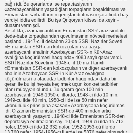
bağlı idi. Bu qərarlarda isə repatriasiyanın
«azərbaycanlıların yaşadığları torpaqların boşaldılması və
Ermənistan sərhədlərinin genişləndirilməsi» şəraitində baş
verdiyi iddia edilirdi. Bu işə Qriqoryan kilsəsi də xeyir –
duasını vermişdi.
Beləliklə, azərbaycanlıların Ermənistan SSR ərazisindəki
dədə-baba torpaqlarından qovulmasının növbəti mərhələsi
başlandı. 1947-ci il dekabrın 23-də SSRİ Nazirlər Soveti
«Ermənistan SSR-dən kolxozçuların və başqa
azərbaycanlı əhalinin Azərbaycan SSR-in Kür-Araz
ovalığına köçürülməsi haqqında» 4083 saylı qərar verdi.
SSRİ Nazirlər Sovetinin 1948-ci il 10 mart tarixli
«Ermənistan SSR-dən kolxozçuların və digər azərbaycanlı
əhalinin Azərbaycan SSR-in Kür-Araz ovalığına
köçürülməsi ilə əlaqədar tədbirlər haqqında» daha bir
qərarı ilə bu işi həyata keçirmək üçün konkret tədbirlər
planı müəyyən olundu. Bu qərara görə 100 min
azərbaycanlı 1948-1950-ci illərdə; 1948-ci ildə 10 min,
1949-cu ildə 40 min, 1950-ci ildə isə 50 min nəfər
«könüllülük prinsipinə əsasən» Azərbaycana köçürülməsi
idi. O zaman Ermənistan SSR-də 400 mindən artıq
azərbaycanlı yaşayırdı. 1948-ci ildə Ermənistan SSR-dən
deportasiya edilmələrin sayı 10,504, 1949-cu ildə 15,713
nəfər, 1950-ci ildə 12,332 nəfər, 1952-1953-cü illərdə
13,760 nəfər, 1954-1956-cı illərdə isə 5876 nəfər olmuşdur.