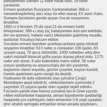
partladılması zamanı 11 nəfər həlak oldu, 18 nəfər
yaralandı.
Erməni quldurları Rusiyanın Xankəndindəki 366-cı
mexanikləşdirilmiş atıcı alayı ilə əlbir olaraq XX əsrin Xatın,
Sonqımı faciələrini geridə qoyan Xocalı soyqırımını
törətdilər.
1992-ci il fevralın 25-də saat 21-də erməni hərbi
birləşmələri, 366-cı alay (üç batalyondan ikisi tam tərkibdə,
biri isə qismən), habelə xarici ölkələrdən gətirilmiş muzdlu
quldurlar Xocalıya hücum etdilər.
Xocalıda erməni faşistləri azərbaycanlılara qarşı növbəti
soyqırımı törətdilər. 613 nəfər, o cümlədən 106 qadın, 83
azsaylı uşaq, 70 qoca öldürüldü. 1000 nəfərdən artıq dinc
sakin müxtəlif dərəcəli güllə yarası alaraq şikəst oldu. 1275
nəfər əsir alındı, 8 ailə bütövlüklə məhv edildi. 56 nəfər
xüsusi qəddarlıq və amansızlıqla diri-diri yandırıldı,
başlarının dərisi soyuldu, gözləri çıxarıldı, başları kəsildi,
hamilə qadınların qarnı süngü ilə deşildi.
Hadisələri ilk dəfə vidiolentə olan jurnalist Çingiz
Mustafayev qeyd edirdi ki, «öldürülənlərin içərisində 2
yaşından 15 yaşına qədər olan uşaqlar təşkil edirdi».
Faciənin şahidi olan fransız jurnalisti İan-İv Gnet yazırdı:
«Mən müharibələr haqqında, alman faşistlərinin qəddarlığı
haqqında çox eşitmişəm, lakin ermənilər 5-6 yaşlı uşaqları,
dinc əhalini qırmaqla ermənilər onları arxada qoydular».