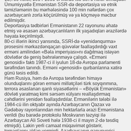
Ümumiyyətlə Ermənistan SSR-də deportasiya və etnik
təmizləmənin bu mərhələsində 100 min nəfərdən çox
azərbaycanlı zorla köçürülmüş və ya köçməyə məcbur
edilmişdir.
Deportasiya tədbirləri Ermənistanın 22 rayonunu əhatə
etmiş və əsasən azərbaycanlıların ilk yaşadıqları ərazilərdə
həyata keçirilmişdi.
80-ci illərin ikinci yarısında, SSRİ-də «yenidənqurma»
prosesini mərkəzdənqaçan qüvvələr fəallaşdırdığı vaxt
erməni amilindən «Bəla imperiyası»nı dağıtmaq istəyən
dövlətlər də geniş bəhrələnməyə çalışdı. «Erməni
genosidi» faktı 1987-ci il iyulun 18-də Avropa parlamenti
tərəfindən tanındı. Erməni «genosidi» qurbanlarına xatirə
günü təsis edildi.
Həm Rusiya, həm də Avropa tərəfindən himayə
olunduqlarını görən erməni millətçiləri türk soyqırımına,
terrora əsaslanan qanlı siyasətlərini – «Böyük Ermənistan»
dövləti yaratmaq kimi sərsəm xülyanı reallaşdırmaq
cəhdlərini yenidən fəallaşdırdılar. Ermənilərin tələbi ilə
1984-cü ilin oktyabr ayında Azərbaycanın Qazax və
Gədəbəy rayonlarından min hektarlarla ərazi Ermənistana
verildi (bu barədə protokolu Moskvanın təzyiqi ilə
Azərbaycan Ali Soveti hələ 1938-ci il mayın 2-də təsdiq
etmişdi). Lakin yerli camaat müqavimət göstərir,
torpaqlarını əldən vermirdi. Azərbaycanın qanunverici