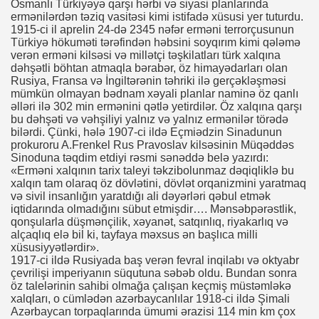
Osmanlı Türkiyəyə qarşı hərbi və siyasi planlarında
ermənilərdən təziq vasitəsi kimi istifadə xüsusi yer tuturdu.
1915-ci il aprelin 24-də 2345 nəfər erməni terrorçusunun
Türkiyə hökuməti tərəfindən həbsini soyqırım kimi qələmə
verən erməni kilsəsi və millətçi təşkilatları türk xalqına
dəhşətli böhtan atmaqla bərabər, öz himayədarları olan
Rusiya, Fransa və İngiltərənin təhriki ilə gerçəkləşməsi
mümkün olmayan bədnam xəyali planlar naminə öz qanlı
əlləri ilə 302 min ermənini qətlə yetirdilər. Öz xalqına qarşı
bu dəhşəti və vəhşiliyi yalnız və yalnız ermənilər törədə
bilərdi. Çünki, hələ 1907-ci ildə Eçmiədzin Sinadunun
prokuroru A.Frenkel Rus Pravoslav kilsəsinin Müqəddəs
Sinoduna təqdim etdiyi rəsmi sənəddə belə yazırdı:
«Erməni xalqının tarix taleyi təkzibolunmaz dəqiqliklə bu
xalqın tam olaraq öz dövlətini, dövlət orqanizmini yaratmaq
və sivil insanlığın yaratdığı ali dəyərləri qəbul etmək
iqtidarında olmadığını sübut etmişdir…. Mənsəbpərəstlik,
qonşularla düşmənçilik, xəyanət, satqınlıq, riyakarlıq və
alçaqlıq elə bil ki, tayfaya məxsus ən başlıca milli
xüsusiyyətlərdir».
1917-ci ildə Rusiyada baş verən fevral inqilabı və oktyabr
çevrilişi imperiyanın süqutuna səbəb oldu. Bundan sonra
öz talelərinin sahibi olmağa çalışan keçmiş müstəmləkə
xalqları, o cümlədən azərbaycanlılar 1918-ci ildə Şimali
Azərbaycan torpaqlarında ümumi ərazisi 114 min km çox