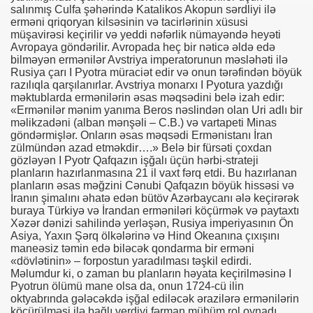
salınmış Culfa şəhərində Katalikos Akopun sərdliyi ilə
 torpaqlardan deportasiya olunmaları, etnik təmizləmə və so
erməni qriqoryan kilsəsinin və tacirlərinin xüsusi
müşavirəsi keçirilir və yeddi nəfərlik nümayəndə heyəti
Avropaya göndərilir. Avropada heç bir nəticə əldə edə
bilməyən ermənilər Avstriya imperatorunun məsləhəti ilə
Rusiya çarı I Pyotra müraciət edir və onun tərəfindən böyük
razılıqla qarşılanırlar. Avstriya monarxı I Pyotura yazdığı
məktublarda ermənilərin əsas məqsədini belə izah edir:
«Ermənilər mənim yanıma Beros nəslindən olan Uri adlı bir
məlikzadəni (alban mənşəli – C.B.) və vartapeti Minas
man metbuati gozunde)
göndərmişlər. Onların əsas məqsədi Ermənistanı İran
zülmündən azad etməkdir….» Belə bir fürsəti çoxdan
gözləyən I Pyotr Qafqazın işğalı üçün hərbi-strateji
planların hazırlanmasına 21 il vaxt fərq etdi. Bu hazırlanan
planların əsas məğzini Cənubi Qafqazın böyük hissəsi və
İranın şimalını əhatə edən bütöv Azərbaycanı ələ keçirərək
buraya Türkiyə və İrandan erməniləri köçürmək və paytaxtı
Xəzər dənizi sahilində yerləşən, Rusiya imperiyasının Ön
Asiya, Yaxın Şərq ölkələrinə və Hind Okeanına çıxışını
maneəsiz təmin edə biləcək qondarma bir erməni
«dövlətinin» – forpostun yaradılması təşkil edirdi.
Məlumdur ki, o zaman bu planların həyata keçirilməsinə I
Pyotrun ölümü mane olsa da, onun 1724-cü ilin
oktyabrında gələcəkdə işğal ediləcək ərazilərə ermənilərin
köçürülməsi ilə bağlı verdiyi fərman mühüm rol oynadı.