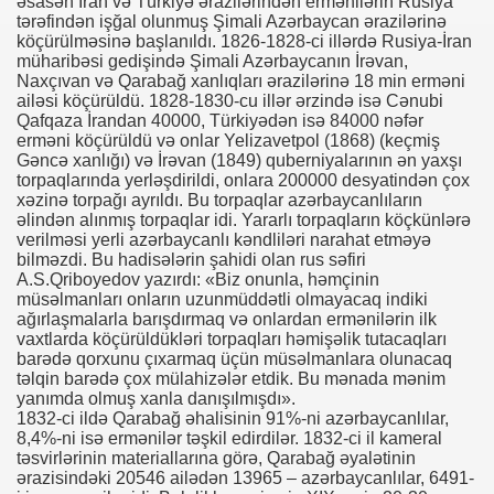
əsasən İran və Türkiyə ərazilərindən ermənilərin Rusiya
tərəfindən işğal olunmuş Şimali Azərbaycan ərazilərinə
köçürülməsinə başlanıldı. 1826-1828-ci illərdə Rusiya-İran
müharibəsi gedişində Şimali Azərbaycanın İrəvan,
Naxçıvan və Qarabağ xanlıqları ərazilərinə 18 min erməni
ailəsi köçürüldü. 1828-1830-cu illər ərzində isə Cənubi
Qafqaza İrandan 40000, Türkiyədən isə 84000 nəfər
erməni köçürüldü və onlar Yelizavetpol (1868) (keçmiş
Gəncə xanlığı) və İrəvan (1849) quberniyalarının ən yaxşı
torpaqlarında yerləşdirildi, onlara 200000 desyatindən çox
xəzinə torpağı ayrıldı. Bu torpaqlar azərbaycanlıların
əlindən alınmış torpaqlar idi. Yararlı torpaqların köçkünlərə
verilməsi yerli azərbaycanlı kəndliləri narahat etməyə
bilməzdi. Bu hadisələrin şahidi olan rus səfiri
A.S.Qriboyedov yazırdı: «Biz onunla, həmçinin
müsəlmanları onların uzunmüddətli olmayacaq indiki
ağırlaşmalarla barışdırmaq və onlardan ermənilərin ilk
vaxtlarda köçürüldükləri torpaqları həmişəlik tutacaqları
barədə qorxunu çıxarmaq üçün müsəlmanlara olunacaq
təlqin barədə çox mülahizələr etdik. Bu mənada mənim
yanımda olmuş xanla danışılmışdı».
1832-ci ildə Qarabağ əhalisinin 91%-ni azərbaycanlılar,
8,4%-ni isə ermənilər təşkil edirdilər. 1832-ci il kameral
təsvirlərinin materiallarına görə, Qarabağ əyalətinin
ərazisindəki 20546 ailədən 13965 – azərbaycanlılar, 6491-