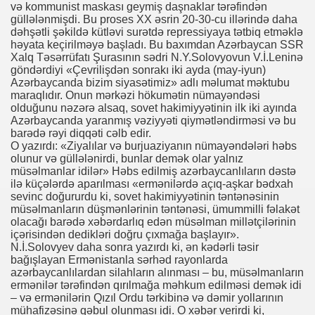
və kommunist maskası geymiş daşnaklar tərəfindən
güllələnmişdi. Bu proses XX əsrin 20-30-cu illərində daha
dəhşətli şəkildə kütləvi surətdə repressiyaya tətbiq etməklə
həyata keçirilməyə başladı. Bu baxımdan Azərbaycan SSR
Xalq Təsərrüfatı Şurasının sədri N.Y.Solovyovun V.İ.Leninə
göndərdiyi «Çevrilişdən sonrakı iki ayda (may-iyun)
Azərbaycanda bizim siyasətimiz» adlı məlumat məktubu
maraqlıdır. Onun mərkəzi hökumətin nümayəndəsi
olduğunu nəzərə alsaq, sovet hakimiyyətinin ilk iki ayında
Azərbaycanda yaranmış vəziyyəti qiymətləndirməsi və bu
barədə rəyi diqqəti cəlb edir.
O yazırdı: «Ziyalılar və burjuaziyanın nümayəndələri həbs
olunur və güllələnirdi, bunlar demək olar yalnız
müsəlmanlar idilər» Həbs edilmiş azərbaycanlıların dəstə
ilə küçələrdə aparılması «ermənilərdə açıq-aşkar bədxah
sevinc doğururdu ki, sovet hakimiyyətinin təntənəsinin
müsəlmanların düşmənlərinin təntənəsi, ümummilli fəlakət
olacağı barədə xəbərdarlıq edən müsəlman millətçilərinin
içərisindən dedikləri doğru çıxmağa başlayır».
N.İ.Solovyev daha sonra yazırdı ki, ən kədərli təsir
bağışlayan Ermənistanla sərhəd rayonlarda
azərbaycanlılardan silahların alınması – bu, müsəlmanların
ermənilər tərəfindən qırılmağa məhkum edilməsi demək idi
– və ermənilərin Qızıl Ordu tərkibinə və dəmir yollarının
mühafizəsinə qəbul olunması idi. O xəbər verirdi ki,