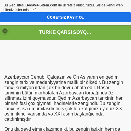
Bu web sitesi
Bedava-Sitem.com
ile ücretsiz oluşturuldu. Siz de kendi web
sitenizi ister misiniz?
ÜCRETSIZ KAYIT OL
TURKE QARSI SOYQIRIM
Azərbaycan Cənubi Qafqazın və Ön Asiyanın ən qədim
zəngin tarix və mədəniyyətinə malik bir ölkədir. Bu zəngin
tarix iki milyon ildən çox bir dövrü əhatə edir. Bəşər
tarixinin bütün mərhələləri Azərbaycan torpağında öz
silinməz izini qoymuşdur. Qədim Azərbaycan tarixinin hər
bir səhifəsi çox qiymətli hadisələrlə zəngindir. Bu zəngin
tarixi irs isə ümumiləşdirilmiş şəkildə xalqımıza yalnız XX
əsrin ikinci yarısında və XXI əsrin başlanğıcında
çatdırılmışdır.
Onu da qeyd etmək lazımdır ki, bu zəngin tarixin həm də