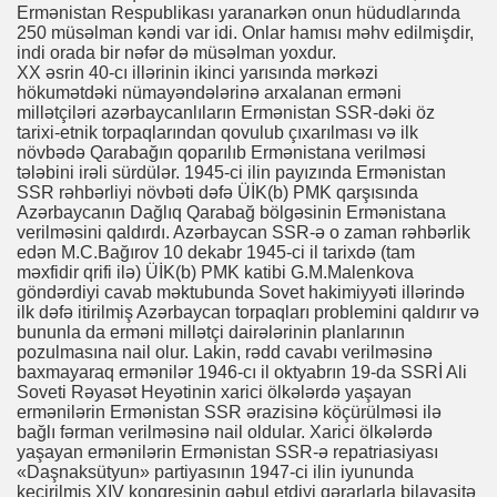
Ermənistan Respublikası yaranarkən onun hüdudlarında
250 müsəlman kəndi var idi. Onlar hamısı məhv edilmişdir,
indi orada bir nəfər də müsəlman yoxdur.
XX əsrin 40-cı illərinin ikinci yarısında mərkəzi
hökumətdəki nümayəndələrinə arxalanan erməni
millətçiləri azərbaycanlıların Ermənistan SSR-dəki öz
tarixi-etnik torpaqlarından qovulub çıxarılması və ilk
növbədə Qarabağın qoparılıb Ermənistana verilməsi
tələbini irəli sürdülər. 1945-ci ilin payızında Ermənistan
SSR rəhbərliyi növbəti dəfə ÜİK(b) PMK qarşısında
Azərbaycanın Dağlıq Qarabağ bölgəsinin Ermənistana
verilməsini qaldırdı. Azərbaycan SSR-ə o zaman rəhbərlik
edən M.C.Bağırov 10 dekabr 1945-ci il tarixdə (tam
məxfidir qrifi ilə) ÜİK(b) PMK katibi G.M.Malenkova
göndərdiyi cavab məktubunda Sovet hakimiyyəti illərində
ilk dəfə itirilmiş Azərbaycan torpaqları problemini qaldırır və
bununla da erməni millətçi dairələrinin planlarının
pozulmasına nail olur. Lakin, rədd cavabı verilməsinə
baxmayaraq ermənilər 1946-cı il oktyabrın 19-da SSRİ Ali
Soveti Rəyasət Heyətinin xarici ölkələrdə yaşayan
ermənilərin Ermənistan SSR ərazisinə köçürülməsi ilə
bağlı fərman verilməsinə nail oldular. Xarici ölkələrdə
yaşayan ermənilərin Ermənistan SSR-ə repatriasiyası
«Daşnaksütyun» partiyasının 1947-ci ilin iyununda
keçirilmiş XIV konqresinin qəbul etdiyi qərarlarla bilavasitə