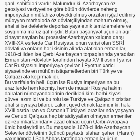
qanlı səhifələri vardır. Məlumdur ki, Azərbaycan öz
geosiyasi vəziyyətinə görə bütün dövrlərdə nəhəng
imperiyaların mülahizə obyekti olmuş əraziləri işğal edilmiş
müəyyən mərhələdə öz dövlətçiliyindən məhrum olmuş,
əhalisi isə dəfələrlə deportasiyaya etnik təmizləmələrə və
soyqırıma məruz qalmışdır. Bütün bəşəriyyət üçün ən ağır
cinayət sayılan bu proseslər Azərbaycan xalqına qarşı
iyasının fəaliyyəti haqqında
XVIII-XX əsrlərdə Car Rusiyası, onun varisi olan SSRİ
dövləti və onların hər ikisinin əlində alət olan ermənilər,
da məlumatlar
1918-ci ildən isə Qərbi Azərbaycan torpaqlarında yaradılan
Ermənistan «dövləti» tərəfindən həyata XVIII əsrin I yarısı
Car Rusiyasını imperiyaya çevirən I Pyotrun xarici
siyasətində ən mühüm istiqamətlərdən biri Türkiyə və
Qafqazı ələ keçirmək idi.
MI HAQQINDA
Bu vəzifələrin həlli üçün isə Rusiya imperiyasına bu
ərazilərdə həm keçmiş, həm də müasir Rusiya hakim
dairələri nümayəndələrinin dedikləri kimi hərbi-siyasi
qüvvə lazım idi və bu rolu isə Türkiyə və Qafqazın xristian
əhalisi oynaya bilərdi. Lakin, qeyd etmək lazımdır ki, hələ
XVIII əsrdə İran və Osmanlı Türkiyəsi ərazilərində yaşayan
və Cənubi Qafqaza heç bir aidiyyatları olmayan ermənilər
zation
öz «zülmkarlarından» azad olmaq üçün Qərbi-Avropaya
ümid bəsləyirdilər. Bu məqsədlə 1678-ci ildə Azərbaycan
rbaijan.
Səfəvilər dövlətinin üçüncü paytaxtı İsfahan şəhəri (Harah)
yaxınlığında I Şah Abbas tərəfindən ermənilər üçün