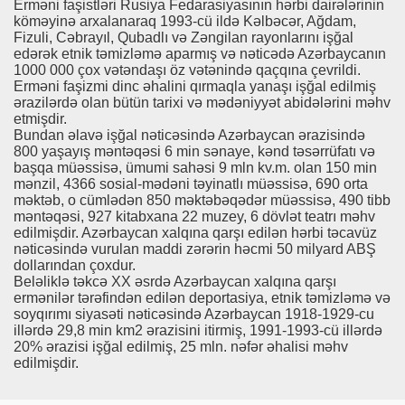
Erməni faşistləri Rusiya Fedarasiyasının hərbi dairələrinin
köməyinə arxalanaraq 1993-cü ildə Kəlbəcər, Ağdam,
Fizuli, Cəbrayıl, Qubadlı və Zəngilan rayonlarını işğal
edərək etnik təmizləmə aparmış və nəticədə Azərbaycanın
1000 000 çox vətəndaşı öz vətənində qaçqına çevrildi.
Erməni faşizmi dinc əhalini qırmaqla yanaşı işğal edilmiş
ərazilərdə olan bütün tarixi və mədəniyyət abidələrini məhv
etmişdir.
Bundan əlavə işğal nəticəsində Azərbaycan ərazisində
800 yaşayış məntəqəsi 6 min sənaye, kənd təsərrüfatı və
başqa müəssisə, ümumi sahəsi 9 mln kv.m. olan 150 min
mənzil, 4366 sosial-mədəni təyinatlı müəssisə, 690 orta
məktəb, o cümlədən 850 məktəbəqədər müəssisə, 490 tibb
məntəqəsi, 927 kitabxana 22 muzey, 6 dövlət teatrı məhv
edilmişdir. Azərbaycan xalqına qarşı edilən hərbi təcavüz
nəticəsində vurulan maddi zərərin həcmi 50 milyard ABŞ
dollarından çoxdur.
Beləliklə təkcə XX əsrdə Azərbaycan xalqına qarşı
ermənilər tərəfindən edilən deportasiya, etnik təmizləmə və
soyqırımı siyasəti nəticəsində Azərbaycan 1918-1929-cu
illərdə 29,8 min km2 ərazisini itirmiş, 1991-1993-cü illərdə
20% ərazisi işğal edilmiş, 25 mln. nəfər əhalisi məhv
edilmişdir.