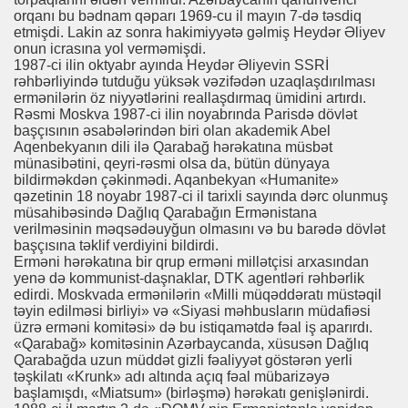
orqanı bu bədnam qəparı 1969-cu il mayın 7-də təsdiq
etmişdi. Lakin az sonra hakimiyyətə gəlmiş Heydər Əliyev
onun icrasına yol verməmişdi.
1987-ci ilin oktyabr ayında Heydər Əliyevin SSRİ
rəhbərliyində tutduğu yüksək vəzifədən uzaqlaşdırılması
ermənilərin öz niyyətlərini reallaşdırmaq ümidini artırdı.
Rəsmi Moskva 1987-ci ilin noyabrında Parisdə dövlət
başçısının əsabələrindən biri olan akademik Abel
Aqenbekyanın dili ilə Qarabağ hərəkatına müsbət
münasibətini, qeyri-rəsmi olsa da, bütün dünyaya
bildirməkdən çəkinmədi. Aqanbekyan «Humanite»
qəzetinin 18 noyabr 1987-ci il tarixli sayında dərc olunmuş
müsahibəsində Dağlıq Qarabağın Ermənistana
verilməsinin məqsədəuyğun olmasını və bu barədə dövlət
başçısına təklif verdiyini bildirdi.
Erməni hərəkatına bir qrup erməni millətçisi arxasından
yenə də kommunist-daşnaklar, DTK agentləri rəhbərlik
edirdi. Moskvada ermənilərin «Milli müqəddəratı müstəqil
təyin edilməsi birliyi» və «Siyasi məhbusların müdafiəsi
üzrə erməni komitəsi» də bu istiqamətdə fəal iş aparırdı.
«Qarabağ» komitəsinin Azərbaycanda, xüsusən Dağlıq
Qarabağda uzun müddət gizli fəaliyyət göstərən yerli
təşkilatı «Krunk» adı altında açıq fəal mübarizəyə
başlamışdı, «Miatsum» (birləşmə) hərəkatı genişlənirdi.