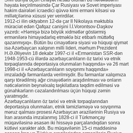
həyata keçirilməsində Çar Rusiyası və Sovet imperiyası
hakim dairələri icraedici qüvvə kimi erməni kilsəsi və
millətçilərinə xüsusi yer verirdilər.
1912-ci ilin oktyabrın 12-də çar II Nikolaya məktubla
müraciət edən Qafqaz canişini İ.İ.Vorontsov-Daşkov
yazırdı: «Həmişə bizə böyük xidmətlər göstərmiş
ermənilərə himayədarlıq etməklə biz etibarlı müttəfiq
qazanmışıq». Bütün bu cinayətlərə siyasi və hüquqi qiymət
isə Azərbaycan xalqının milli lideri, mərhum Prezident
H.Ə.Əliyevin 18 dekabr 1997-ci il «Ermənistan SSR-dən
1948-1953-cü illərdə azərbaycanlıların öz tarixi və etnik
torpaqlarında deportasiya olunmaları haqqında» və 26 mart
1998-ci il «Azərbaycanlıların soyqırımı haqqında»
imzaladığı fərmanlarda verilmişdir. Bu fərmanlar xalqımıza
qarşı törədilmiş ağır cinayətlərin araşdırılması və onların
nəticələrinin beynəlxalq təşkilatlara təqdim edilməsi və
günahkarların cəzalandırılması üçün hüquqi zəmin
yaratmışdır.
Azərbaycanlıların öz tarixi və etnik torpaqlarından
deportasiya olunmaları, etnik təmizləməyə və soyqırıma
məruz qalması prosesi Azərbaycan ərazilərinin Rusiya və
İran arasında imzalanmış 1828-ci il Türkmənçay
müqaviləsinə əsasən iki hissəyə parçalandıqdan sonra
kütləvi xarakter aldı. Bu müqavilənin 15-ci maddəsinə