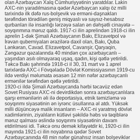
olan Azərbaycan Xalq Cümhuriyyətinin yaratdılar. Lakin
AXC-nin yaradılmasına qədər Azərbaycan xalqı öz milli
tarixində ilk dəfə rus-bolşevik və erməni-daşnakları
tərəfindən törədilən geniş miqyaslı və saysız-hesabsız
qurbanları ilə insanlığı lərzəyə salan ən dəhşətli cinayətə –
soyqırımına məruz qaldı. 1917-ci ilin aprelindən 1918-ci ilin
aprelin 1-dək Şimali Azərbaycanın Bakı, Elizavetpol və
İrəvan quberniyaları ərazilərə daxil olan, Bakı, Quba
Lənkəran, Cavad. Elizavetpol, Cavanşir, Qaryaqin,
Zəngəzur qəzalarında 40 mindən çox azərbaycanlı –
yaşından asılı olmayaraq uşaq, qadın, kişi qətlə yetirildi.
Təkcə Bakı şəhrində 1918-ci il 30, 31 mart və 1 aprel
tarixlərdə AXC-i Fövqəladə Dövlət Komissiyasının 1919-cu
ildə verdiyi məlumata əsasən 12 min nəfər azərbaycanlı
ermənilər tərəfindən qətlə yetirildi.
1920-ci ildə Şimali Azərbaycanda hərbi təcavüz edən
Sovet Rusiyası AXC-ni devirdikdən sonra azərbaycanlılara
qarşı ermənilərin əli ilə deportasiya, etnik təmizləmə və
soyqırımı siyasətinin ən iyrənc üsullarına əl atdı. Yüksək
milli düşüncəyə malik insanların – AXC-ni yaratmış dövlət
xadimlərinin, ziyalıların kütləvi şəkildə həbs və təqiblərə
məruz qalması əslində soyqırımı siyasətinin davam
etdirilməsi idi. Təkcə onu demək kifayətdir ki, 1920-ci ilin
mayında 1921-ci ilin noyabrına qədər Sovet
Azərbaycanında 48 min nəfər günahsız insan bolşeviklər