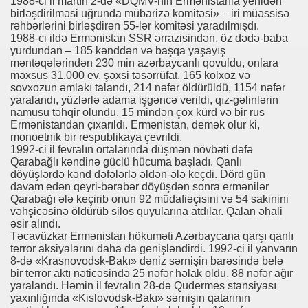
1988-ci il martın 2-də «DQMV-nin Ermənistanla yenidən
birləşdirilməsi uğrunda mübarizə komitəsi» – iri müəssisə
rəhbərlərini birləşdirən 55-lər komitəsi yaradılmışdı.
1988-ci ildə Ermənistan SSR ərrazisindən, öz dədə-baba
yurdundan – 185 kənddən və başqa yaşayış
məntəqələrindən 230 min azərbaycanlı qovuldu, onlara
məxsus 31.000 ev, şəxsi təsərrüfat, 165 kolxoz və
sovxozun əmlakı talandı, 214 nəfər öldürüldü, 1154 nəfər
yaralandı, yüzlərlə adama işgəncə verildi, qız-gəlinlərin
namusu təhqir olundu. 15 mindən çox kürd və bir rus
Ermənistandan çıxarıldı. Ermənistan, demək olur ki,
monoetnik bir respublikaya çevrildi.
1992-ci il fevralın ortalarında düşmən növbəti dəfə
Qarabağlı kəndinə güclü hücuma başladı. Qanlı
döyüşlərdə kənd dəfələrlə əldən-ələ keçdi. Dörd gün
davam edən qeyri-bərabər döyüşdən sonra ermənilər
Qarabağı ələ keçirib onun 92 müdafiəçisini və 54 sakinini
vəhşicəsinə öldürüb silos quyularına atdılar. Qalan əhali
əsir alındı.
Təcavüzkar Ermənistan hökuməti Azərbaycana qarşı qanlı
terror aksiyalarını daha da genişləndirdi. 1992-ci il yanvarın
8-də «Krasnovodsk-Bakı» dəniz sərnişin barəsində belə
bir terror aktı nəticəsində 25 nəfər həlak oldu. 88 nəfər ağır
yaralandı. Həmin il fevralın 28-də Qudermes stansiyası
yaxınlığında «Kislovodsk-Bakı» sərnişin qatarının